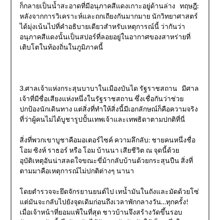
ก็กลายเป็นน้ำสะอาดที่มีอนุภาคสีแดงเกาะอยู่ด้านล่าง ทฤษฎี:
หลังจากการวิเคราะห์และถกเถียงกันมากมาย นักวิทยาศาสตร์
ได้มุ่งเน้นไปที่คำอธิบายเดียวสำหรับเหตุการณ์นี้ ว่ากันว่า
อนุภาคสีแดงนั้นเป็นสปอร์ที่ลอยอยู่ในอากาศของสาหร่ายที่
เติบโตในท้องถิ่นในภูมิภาคนี้
3.ศาลเจ้าแห่งกระสุนบาบาในเมืองบันได รัฐราชสถาน มีศาล
เจ้าที่มีชื่อเสียงแห่งหนึ่งในรัฐราชสถาน ซึ่งเชื่อกันว่าช่วย
ปกป้องนักเดินทาง แต่สิ่งที่ทำให้สิ่งนี้มีเอกลักษณ์ก็คือความจริง
ที่ว่าผู้คนไม่ได้บูชารูปปั้นเทพเจ้าและเทพธิดาตามปกติที่นี่
สิ่งที่พวกเขาบูชาคือมอเตอร์ไซค์ ความลึกลับ: ชายคนหนึ่งชื่อ
โอม ซิงห์ ราธอร์ หรือ โอม บ้านนา เสียชีวิต ณ จุดนี้ด้วย
อุบัติเหตุอันน่าสลดใจขณะขี่ม้ากลับบ้านด้วยกระสุนปืน สิ่งที่
ตามมาคือเหตุการณ์ไม่ปกติต่างๆ นานา
โดยตำรวจจะยึดจักรยานยนต์ไป เทน้ำมันในถังและมัดด้วยโซ่
แต่มันจะกลับไปยังจุดเดิมก่อนถึงเวลาพักกลางวัน…ทุกครั้ง!
เมื่อเจ้าหน้าที่ยอมแพ้ในที่สุด ชาวบ้านจึงสร้างวัดขึ้นรอบ