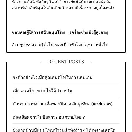
จักรยานคันนี้ ซึ่งปัจจุบันได้รับการจัดอันดับให้เป็นหนึ่งใน
สถานที่ลึกลับที่สุดในอินเดียเนื่องจากมีเรื่องราวอยู่เบื้องหลัง
ขอบคุณผู้ให้การสนับสนุนโดย
เครื่องช่วยฟังผู้สูงอายุ
Category:
ความรู้ทั่วไป
,
ท่องเที่ยวทั่วโลก
,
สุขภาพทั่วไป
RECENT POSTS
จะทำอย่างไรเมื่อคุณหมดไฟในการเล่นเกม
เที่ยวอเมริกาอย่างไรให้ประหยัด
ตำนานและความเชื่อของ ปีศาจ อัมดูเซียส (Amdusias)
เม็ดเลือดขาวในปัสสาวะ อันตรายไหม?
มุ้งลวดบ้านมีแบบไหนบ้าง แล้วพังง่าย ๆ ได้เพราะเหตุใด