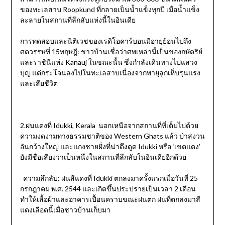
ของทะเลสาบ Roopkund ที่กลายเป็นน้ำแข็งทุกปี เมื่อน้ำแข็ง
ละลายในสถานที่ลึกลับแห่งนี้ในอินเดีย
การทดสอบและนิติเวชของเรดิโอคาร์บอนมีอายุย้อนไปถึง
ศตวรรษที่ 15ทฤษฎี: ชาวบ้านเชื่อว่าศพเหล่านี้เป็นของกษัตริย์
และราชินีแห่ง Kanauj ในขณะนั้น ซึ่งกำลังเดินทางไปแสวง
บุญ แต่กระโจนลงไปในทะเลสาบเนื่องจากพายุลูกเห็บรุนแรง
และเสียชีวิต
2.ฝนแดงที่ Idukki, Kerala นอกเหนือจากสถานที่ที่เต็มไปด้วย
ความงดงามทางธรรมชาติของ Western Ghats แล้ว ป่าสงวน
อันกว้างใหญ่ และแกงชายฝั่งที่น่าดึงดูด Idukki หรือ ‘เขตแดง’
ยังมีชื่อเสียงว่าเป็นหนึ่งในสถานที่ลึกลับในอินเดียอีกด้วย
ความลึกลับ: ฝนสีแดงที่ Idukki ตกลงมาครั้งแรกเมื่อวันที่ 25
กรกฎาคม พ.ศ. 2544 และเกิดขึ้นประปรายเป็นเวลา 2 เดือน
ทำให้เสื้อผ้าและอาคารเปื้อนคราบขณะฝนตก ฝนที่ตกลงมาสี
แดงเลือดนี้เมื่อชาวบ้านเก็บมา