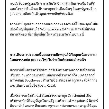
ขนส่งในสหรัฐอเมริกา การบินไปนิวยอร์กเป็นการเริ่มต้นที่ดี
และโดยปกติแล้วจะมีราคาถูกกว่าเมืองอื่นๆ ในสหรัฐอเมริกา
(LA อาจเหมือนกันถ้าคุณมาจากอีกด้านหนึ่ง)
จาก NYC คุณสามารถวางแผนการหยุดครั้งต่อไปของคุณไปยัง
เมืองใหญ่ที่คุณสนใจ Worldpackers มีคำแนะนำที่ดีเกี่ยวกับ
สถานที่ท่องเที่ยวที่ถูกที่สุดในสหรัฐอเมริกาในขณะนี้
การเดินทางประเภทนี้มอบความยืดหยุ่นให้กับคุณเนื่องจากค่า
โดยสารรถบัส (และรถไฟ) ไม่จำเป็นต้องจองล่วงหน้า
นอกจากนี้ยังควรตรวจสอบการเดินทางทางอากาศเนื่องจาก
เที่ยวบินระหว่างสนามบินหลักอาจมีราคาต่ำถึง 50 ดอลลาร์
ตรวจสอบ Southwest สำหรับข้อเสนอราคาถูกและตั้งค่าการ
แจ้งเตือนบนเว็บไซต์เช่น Kayak
เพื่อรับการแจ้งเตือนค่าโดยสารราคาถูก Greyhound เป็น
บริษัทรถบัสที่ใหญ่ที่สุดในสหรัฐอเมริกา แต่ Megabus มีฟีเจอร์
ค้นหาค่าโดยสารที่จะแสดงจุดหมายปลายทางราคาถูกให้คุณ